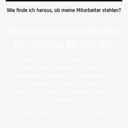
Wie finde ich heraus, ob meine Mitarbeiter stehlen?
Nicht sicher, ob ein Detektiv
das Richtige für dich ist?
Ganz gleich, ob du nur eine Vermutung hast oder
schon konkrete Hinweise – oft bringt ein
unverbindliches Gespräch die nötige Klarheit. Wir
hören zu, beraten dich ehrlich und sagen dir, was
möglich ist – und was nicht. Diskret, erfahren und
ohne Verpflichtung.
Melden Sie sich jetzt – wir sind für Sie da.